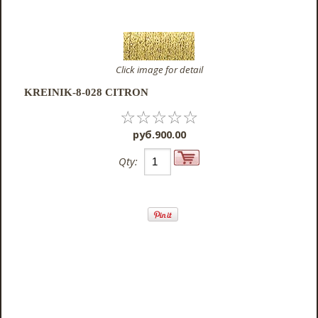
Click image for detail
KREINIK-8-028 CITRON
☆
☆
☆
☆
☆
pyб.900.00
Qty: