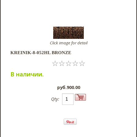
Click image for detail
KREINIK-8-052HL BRONZE
☆
☆
☆
☆
☆
В наличии.
pyб.900.00
Qty: