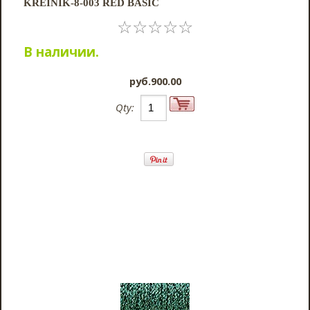
KREINIK-8-003 RED BASIC
☆
☆
☆
☆
☆
В наличии.
pyб.900.00
Qty: