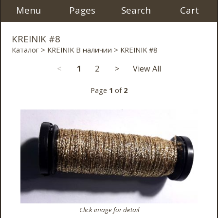
Menu
Pages
Search
Cart
KREINIK #8
Каталог
>
KREINIK В наличии
> KREINIK #8
<
1
2
>
View All
Page
1
of
2
Click image for detail