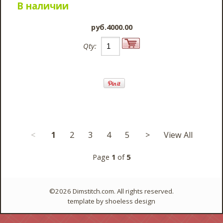
В наличии
pyб.4000.00
Qty:
<
1
2
3
4
5
>
View All
Page
1
of
5
©2026 Dimstitch.com. All rights reserved.
template by
shoeless design