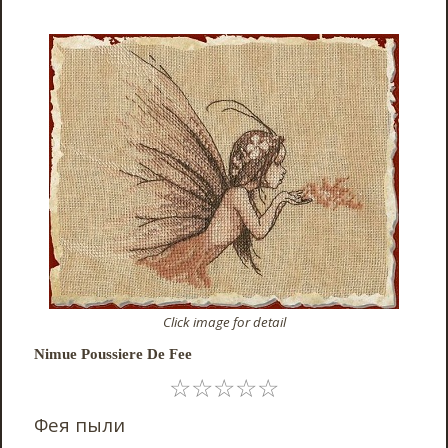
Click image for detail
Nimue Poussiere De Fee
☆
☆
☆
☆
☆
Фея пыли