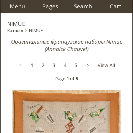
Menu
Pages
Search
Cart
NIMUE
Каталог
> NIMUE
Оригинальные французские наборы Nimue
(Annaick Chauvel)
<
1
2
3
4
5
>
View All
Page
1
of
5