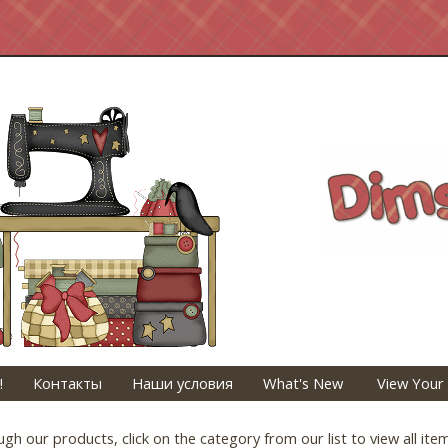
!
Контакты
Наши условия
What's New
View Your
h our products, click on the category from our list to view all ite