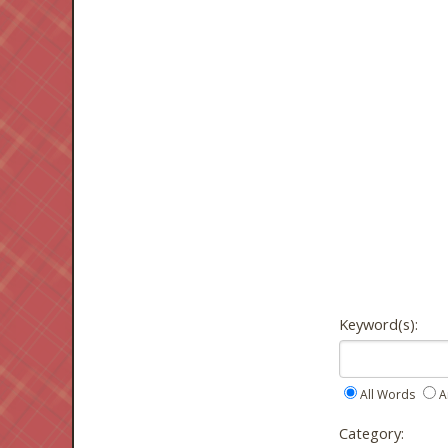
Keyword(s):
All Words
A
Category: