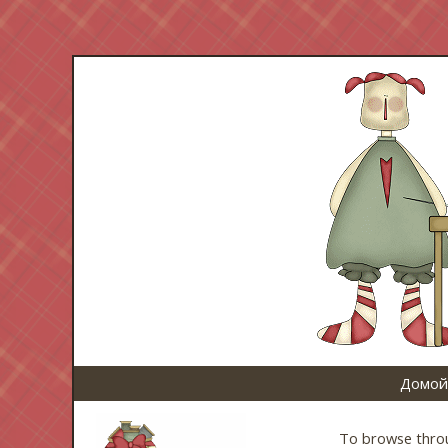
Домой
To browse throug