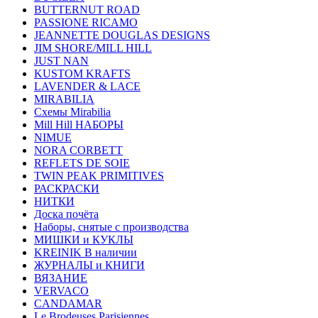
BUTTERNUT ROAD
PASSIONE RICAMO
JEANNETTE DOUGLAS DESIGNS
JIM SHORE/MILL HILL
JUST NAN
KUSTOM KRAFTS
LAVENDER & LACE
MIRABILIA
Схемы Mirabilia
Mill Hill НАБОРЫ
NIMUE
NORA CORBETT
REFLETS DE SOIE
TWIN PEAK PRIMITIVES
РАСКРАСКИ
НИТКИ
Доска почёта
Наборы, снятые с производства
МИШКИ и КУКЛЫ
KREINIK В наличии
ЖУРНАЛЫ и КНИГИ
ВЯЗАНИЕ
VERVACO
CANDAMAR
Le Brodeuses Parisiennes