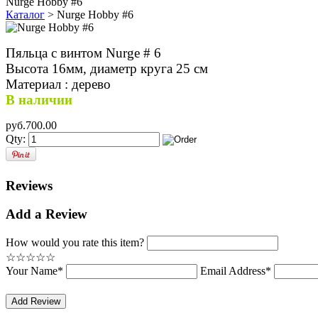
Nurge Hobby #6
Каталог
> Nurge Hobby #6
Пяльца с винтом Nurge # 6
Высота 16мм, диаметр круга 25 см
Материал : дерево
В наличии
pyб.700.00
Qty:
Reviews
Add a Review
How would you rate this item?
☆
☆
☆
☆
☆
Your Name*
Email Address*