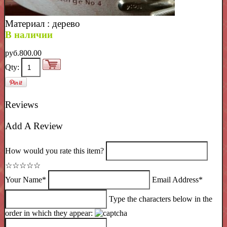
Материал : дерево
В наличии
pyб.800.00
Qty:
Reviews
Add A Review
How would you rate this item?
☆
☆
☆
☆
☆
Your Name*
Email Address*
Type the characters below in the
order in which they appear: