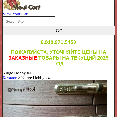
View Your Cart
8.910.971.5450
ПОЖАЛУЙСТА, УТОЧНЯЙТЕ ЦЕНЫ НА
ЗАКАЗНЫЕ
ТОВАРЫ НА ТЕКУЩИЙ 2025
ГОД
Nurge Hobby #4
Каталог
> Nurge Hobby #4