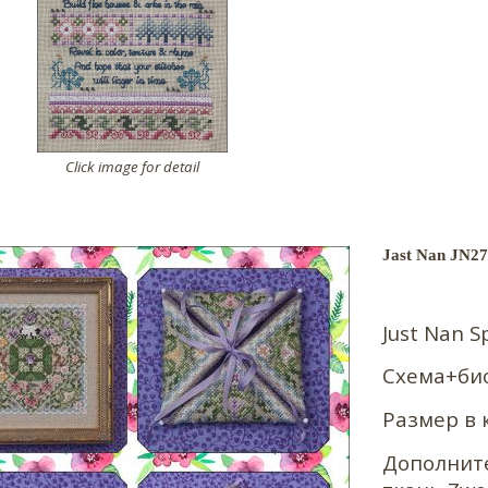
Click image for detail
Jast Nan JN27
Just Nan
S
Схема+би
Размер в к
Дополнит