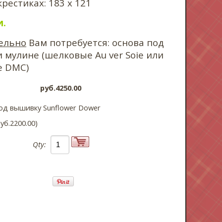
крестиках: 183 х 121
и.
ельно
Вам потребуется: основа под
 мулине (шелковые Au ver Soie или
е DMC)
pyб.4250.00
од вышивку Sunflower Dower
yб.2200.00)
Qty: