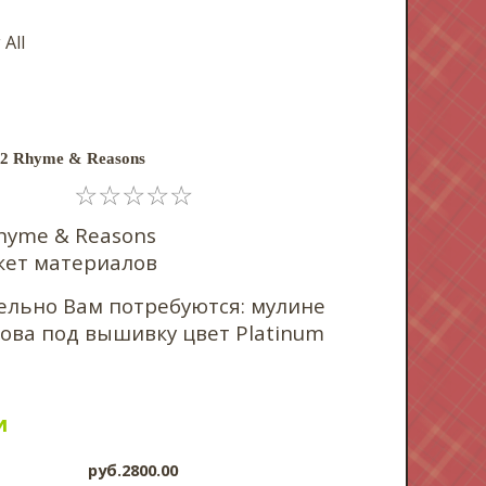
 All
72 Rhyme & Reasons
☆
☆
☆
☆
☆
hyme & Reasons
кет материалов
льно Вам потребуются: мулине
ова под вышивку цвет Platinum
и
pyб.2800.00