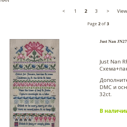
<
1
2
3
>
View
Page
2
of
3
Just Nan JN2
Just Nan
R
Схема+па
Дополните
DMC и осн
32ct.
В наличи