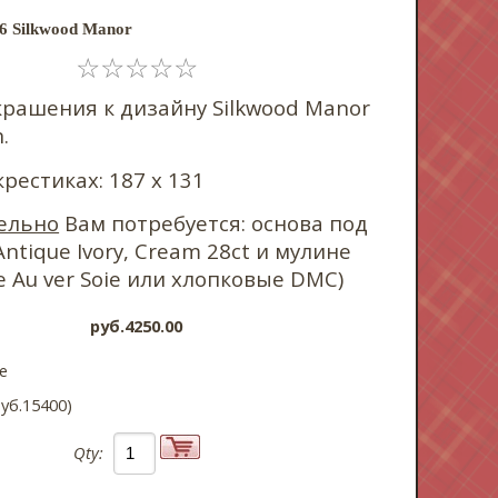
6 Silkwood Manor
☆
☆
☆
☆
☆
крашения к дизайну Silkwood Manor
.
крестиках: 187 х 131
ельно
Вам потребуется: основа под
ntique Ivory, Cream 28ct и мулине
 Au ver Soie или хлопковые DMC)
pyб.4250.00
e
yб.15400)
Qty: