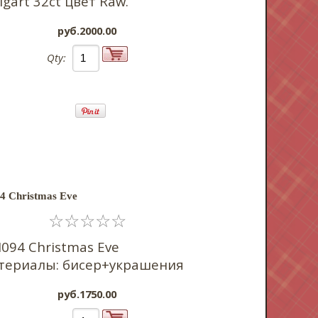
gart 32ct цвет Raw.
pyб.2000.00
Qty:
4 Christmas Eve
☆
☆
☆
☆
☆
JN094
Christmas Eve
териалы: бисер+украшения
pyб.1750.00