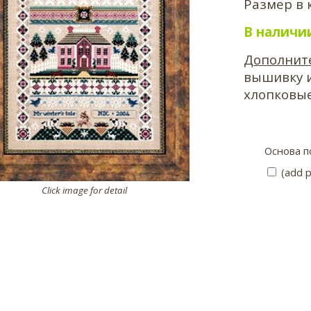
Размер в 
В наличи
Дополнит
вышивку и
хлопковы
Основа п
(add p
Click image for detail