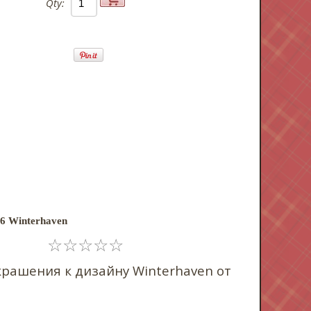
Qty:
36 Winterhaven
☆
☆
☆
☆
☆
крашения к дизайну Winterhaven от