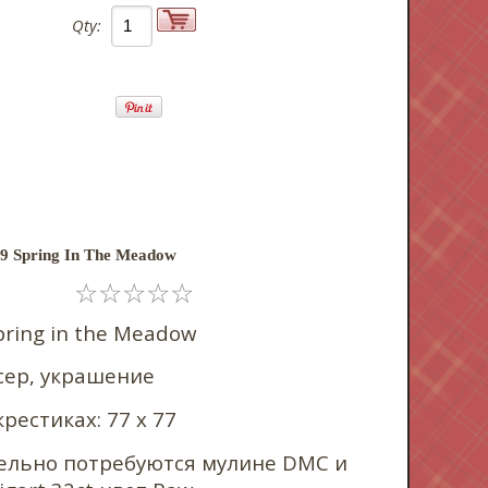
Qty:
9 Spring In The Meadow
☆
☆
☆
☆
☆
pring in the Meadow
сер, украшение
рестиках: 77 x 77
ельно потребуются мулине DMC и