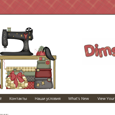
!
Контакты
Наши условия
What's New
View Your
 NAN