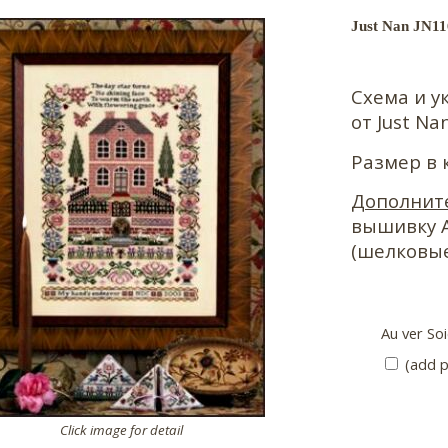
Just Nan JN11
Схема и у
от Just Nan
Размер в 
Дополнит
вышивку A
(шелковые
Au ver Soi
(add p
Click image for detail