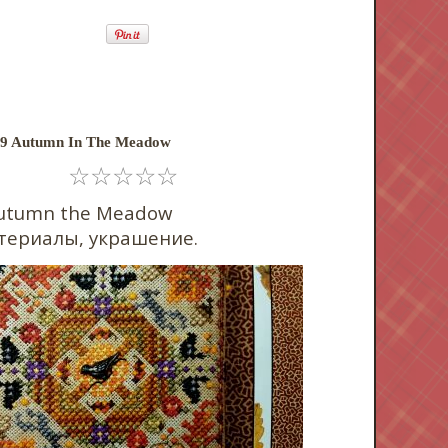
89 Autumn In The Meadow
☆
☆
☆
☆
☆
utumn the Meadow
териалы, украшение.