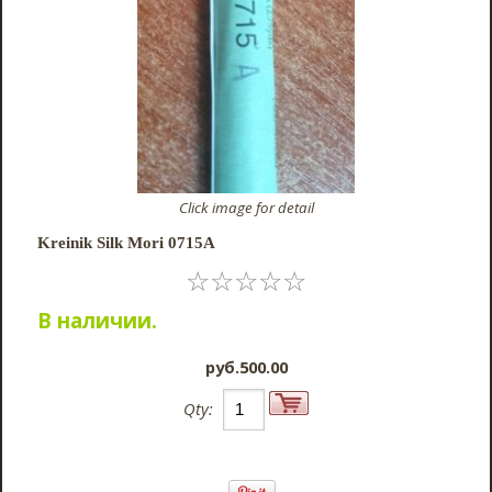
Click image for detail
Kreinik Silk Mori 0715A
☆
☆
☆
☆
☆
В наличии.
pyб.500.00
Qty: