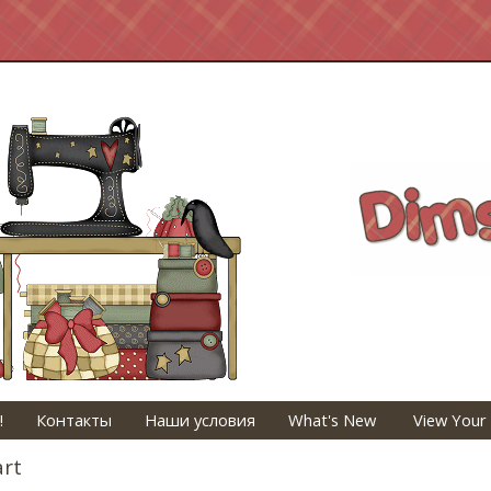
!
Контакты
Наши условия
What's New
View Your
art