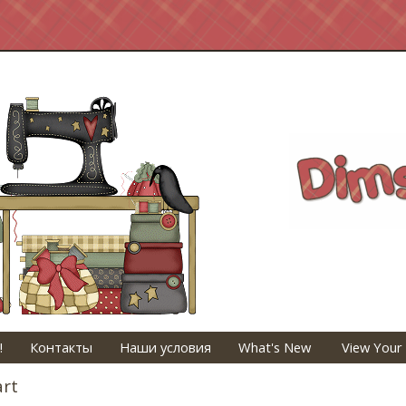
!
Контакты
Наши условия
What's New
View Your
art